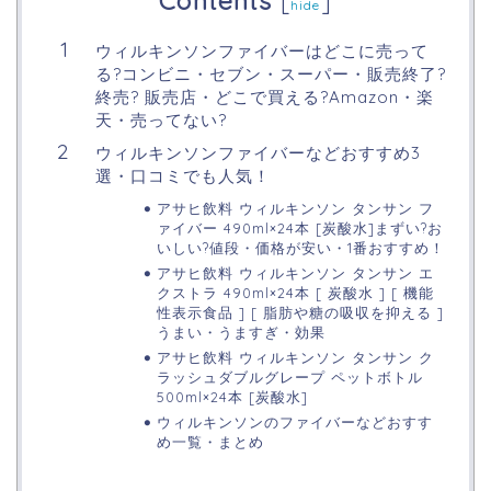
Contents
[
]
hide
ウィルキンソンファイバーはどこに売って
る?コンビニ・セブン・スーパー・販売終了?
終売? 販売店・どこで買える?Amazon・楽
天・売ってない?
ウィルキンソンファイバーなどおすすめ3
選・口コミでも人気！
アサヒ飲料 ウィルキンソン タンサン フ
ァイバー 490ml×24本 [炭酸水]まずい?お
いしい?値段・価格が安い・1番おすすめ！
アサヒ飲料 ウィルキンソン タンサン エ
クストラ 490ml×24本 [ 炭酸水 ] [ 機能
性表示食品 ] [ 脂肪や糖の吸収を抑える ]
うまい・うますぎ・効果
アサヒ飲料 ウィルキンソン タンサン ク
ラッシュダブルグレープ ペットボトル
500ml×24本 [炭酸水]
ウィルキンソンのファイバーなどおすす
め一覧・まとめ