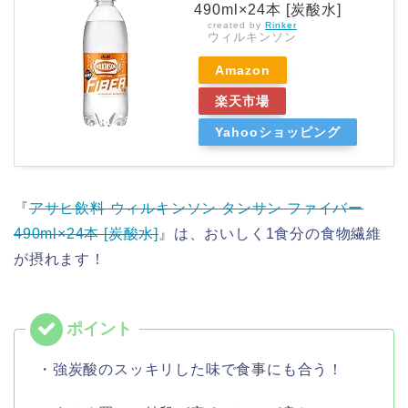
490ml×24本 [炭酸水]
created by
Rinker
ウィルキンソン
Amazon
楽天市場
Yahooショッピング
『
アサヒ飲料 ウィルキンソン タンサン ファイバー
490ml×24本 [炭酸水]
』は、おいしく1食分の食物繊維
が摂れます！
・強炭酸のスッキリした味で食事にも合う！