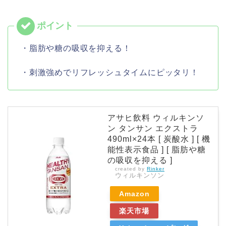
・脂肪や糖の吸収を抑える！
・刺激強めでリフレッシュタイムにピッタリ！
アサヒ飲料 ウィルキンソ
ン タンサン エクストラ
490ml×24本 [ 炭酸水 ] [ 機
能性表示食品 ] [ 脂肪や糖
の吸収を抑える ]
created by
Rinker
ウィルキンソン
Amazon
楽天市場