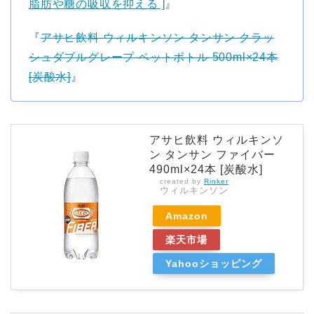
脂肪や糖の吸収を抑える ]
』
『
アサヒ飲料 ウィルキンソン タンサン クラッ
シュダブルグレープ ペットボトル 500ml×24本
[炭酸水]
』
アサヒ飲料 ウィルキンソ
ン タンサン ファイバー
490ml×24本 [炭酸水]
created by
Rinker
ウィルキンソン
Amazon
楽天市場
Yahooショッピング