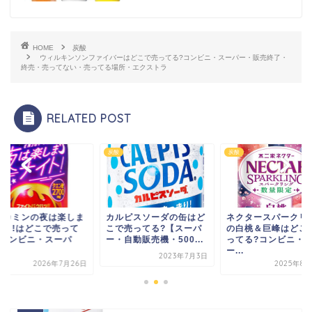
HOME
炭酸
ウィルキンソンファイバーはどこで売ってる?コンビニ・スーパー・販売終了・
終売・売ってない・売ってる場所・エクストラ
RELATED POST
炭酸
炭酸
炭酸
しま
カルピスソーダの缶はど
ネクタースパークリング
ドデカ
って
こで売ってる?【スーパ
の白桃＆巨峰はどこで売
ナイト!
パ
ー・自動販売機・500...
ってる?コンビニ・ス
る?コン
ー...
ー...
2023年7月3日
月26日
2025年8月29日