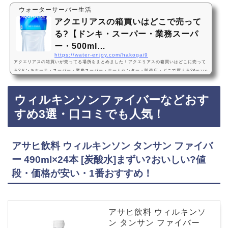
ウォーターサーバー生活
アクエリアスの箱買いはどこで売って
る?【ドンキ・スーパー・業務スーパ
ー・500ml…
https://water-enjoy.com/hakogai9
アクエリアスの箱買いが売ってる場所をまとめました！アクエリアスの箱買いはどこに売って
る?ドンキホーテ・スーパー・業務スーパー・ホームセンター・販売店・どこで買える?Amazo
n・楽天・売ってない? 500ml・24本・2l・6本アクエリアスの箱買いは、ドンキホーテ、スー
パー、業務スーパー、ホームセンターに売っています！店舗によっては売ってない店もあるの
ウィルキンソンファイバーなどおす
で、Amazonや楽天でもアクエリアスの箱買いがお得に買えておすすめです！アクエリアスの
箱買いのおすすめ3選・口コミでも人気！コカ・コーラ アクエリアス エアーボトル 500ml…
すめ3選・口コミでも人気！
アサヒ飲料 ウィルキンソン タンサン ファイバ
ー 490ml×24本 [炭酸水]まずい?おいしい?値
段・価格が安い・1番おすすめ！
アサヒ飲料 ウィルキンソ
ン タンサン ファイバー