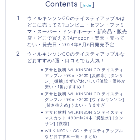
Contents
[
]
hide
ウィルキンソンGOのテイスティアップルは
どこに売ってる?コンビニ・セブン・ファミ
マ・スーパー・ドンキホーテ・新商品・販売
店・どこで買える?Amazon・楽天・売って
ない・発売日・2024年8月6日発売予定
ウィルキンソンGOのテイスティアップルな
どおすすめ3選・口コミでも人気！
アサヒ飲料 WILKINSON GO テイスティ
アップル 490ml×24本 [炭酸水] [タンサ
ン] [微糖]まずい?おいしい?値段・価格が
安い・1番おすすめ！
アサヒ飲料 WILKINSON GO テイスティ
グレフル 490ml×24本 [ウィルキンソン]
[甘さ控えめ]うまい・うますぎ
アサヒ飲料 WILKINSON GO テイスティ
マスカット 490ml×24本 [炭酸水] [タン
サン] [微糖]
WILKINSON・GO・テイスティアップル
などおすすめ一覧・まとめ