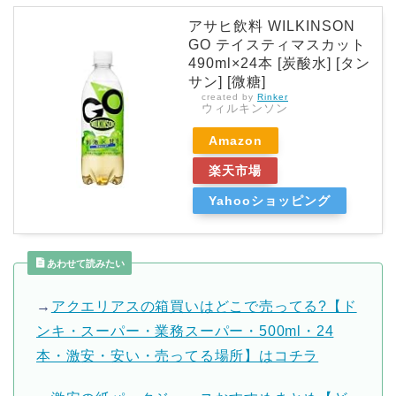
アサヒ飲料 WILKINSON
GO テイスティマスカット
490ml×24本 [炭酸水] [タン
サン] [微糖]
created by
Rinker
ウィルキンソン
Amazon
楽天市場
Yahooショッピング
あわせて読みたい
→
アクエリアスの箱買いはどこで売ってる?【ド
ンキ・スーパー・業務スーパー・500ml・24
本・激安・安い・売ってる場所】はコチラ