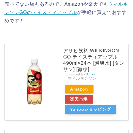
売ってない店もあるので、Amazonや楽天でも
ウィルキ
ンソンGOのテイスティアップル
が手軽に買えておすす
めです！
アサヒ飲料 WILKINSON
GO テイスティアップル
490ml×24本 [炭酸水] [タン
サン] [微糖]
created by
Rinker
ウィルキンソン
Amazon
楽天市場
Yahooショッピング