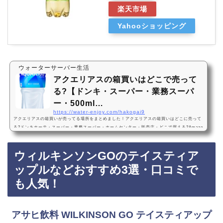
楽天市場
Yahooショッピング
ウォーターサーバー生活
アクエリアスの箱買いはどこで売って
る?【ドンキ・スーパー・業務スーパ
ー・500ml…
https://water-enjoy.com/hakogai9
アクエリアスの箱買いが売ってる場所をまとめました！アクエリアスの箱買いはどこに売って
る?ドンキホーテ・スーパー・業務スーパー・ホームセンター・販売店・どこで買える?Amazo
n・楽天・売ってない? 500ml・24本・2l・6本アクエリアスの箱買いは、ドンキホーテ、スー
パー、業務スーパー、ホームセンターに売っています！店舗によっては売ってない店もあるの
ウィルキンソンGOのテイスティア
で、Amazonや楽天でもアクエリアスの箱買いがお得に買えておすすめです！アクエリアスの
箱買いのおすすめ3選・口コミでも人気！コカ・コーラ アクエリアス エアーボトル 500ml…
ップルなどおすすめ3選・口コミで
も人気！
アサヒ飲料 WILKINSON GO テイスティアップ