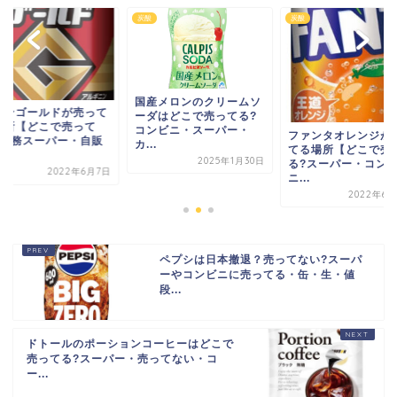
炭酸
炭酸
炭酸
国産メロンのクリームソ
ガツンゴールドが
ーダはどこで売ってる?
る場所【どこで売
コンビニ・スーパー・
ファンタオレンジが売っ
る?業務スーパー
カ...
てる場所【どこで売って
機...
2025年1月30日
る?スーパー・コンビ
202
ニ...
2022年6月23日
ペプシは日本撤退？売ってない?スーパ
ーやコンビニに売ってる・缶・生・値
段...
ドトールのポーションコーヒーはどこで
売ってる?スーパー・売ってない・コ
ー...