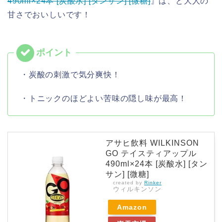
490ml×24本 [炭酸水] [タンサン] [微糖]
』は、と大人の
甘さでおいしいです！
・炭酸の刺激で気分爽快！
・トニックのほどよい苦味の隠し味が最高！
アサヒ飲料 WILKINSON
GO テイスティアップル
490ml×24本 [炭酸水] [タン
サン] [微糖]
created by
Rinker
ウィルキンソン
Amazon