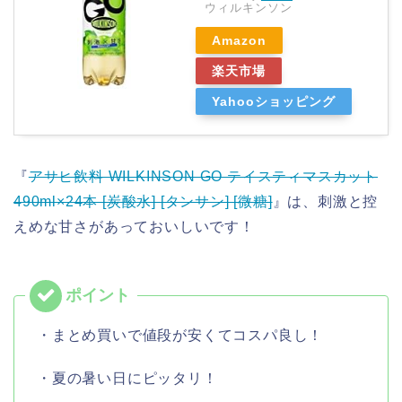
ウィルキンソン
Amazon
楽天市場
Yahooショッピング
『
アサヒ飲料 WILKINSON GO テイスティマスカット
490ml×24本 [炭酸水] [タンサン] [微糖]
』は、刺激と控
えめな甘さがあっておいしいです！
・まとめ買いで値段が安くてコスパ良し！
・夏の暑い日にピッタリ！