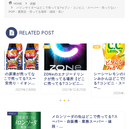
HOME
炭酸
パインサイダーはどこで売ってる?セブン・コンビニ・スーパー・売ってない・
POP・夏限定・売ってる場所・値段・安い
RELATED POST
炭酸
炭酸
プシの原液が売ってな
シーシーレモンのビ
ZONeのエナジードリン
?どこで売ってる?スー
ンみかんはどこで売
クが売ってる場所【どこ
ー・安売り・イオン...
る?コンビニ・スー
に売ってる?コンビニ...
ー...
2025年2月8日
2021年12月25日
2026年2月
メロンソーダの缶はどこで売ってる?ス
ーパー・自販機・業務スーパー・値
段・...