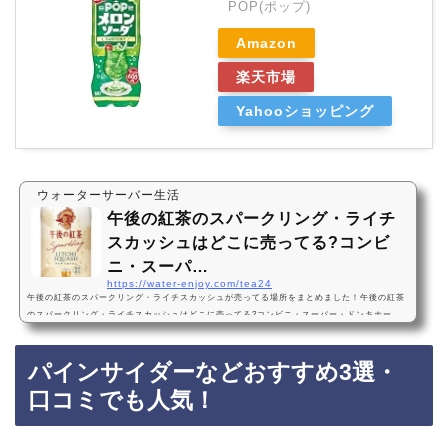
POP(ポップ)
Amazon
楽天市場
Yahooショッピング
ウォーターサーバー生活
午後の紅茶のスパークリング・ライチ
スカッシュはどこに売ってる?コンビ
ニ・スーパ…
https://water-enjoy.com/tea24
午後の紅茶のスパークリング・ライチスカッシュが売ってる場所をまとめました！午後の紅茶
のスパークリング・ライチスカッシュはどこに売ってる?コンビニ・スーパー・ドンキホー
テ・販売店・発売日・2024年7月2日発売予定・売ってない・Amazon・楽天・どこで買える?
午後の紅茶のスパークリング・ライチスカッシュは、2024年7月2日からコンビニ、スーパー、
パインサイダーなどおすすめ3選・
ドンキホーテなどに売っています！売ってない店も多いので、Amazonや楽天でも午後の紅茶
のSparkling・ライチスカッシュが手軽に買えておすすめです！午後の紅茶のスパークリン
口コミでも人気！
グ・…