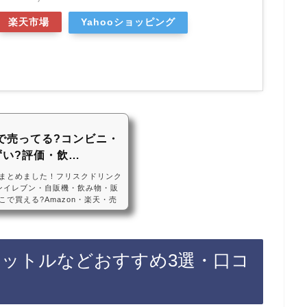
楽天市場
Yahooショッピング
で売ってる?コンビニ・
ずい?評価・飲…
まとめました！フリスクドリンク
ンイレブン・自販機・飲み物・販
で買える?Amazon・楽天・売
クは、セブンイレブンなどのコン
ない店も多いので、Amazonや
買えておすすめです！フリスクド
人気！ダイドー フリスク スパ
リットルなどおすすめ3選・口コ
FRISK SPARKLING ・まずい?