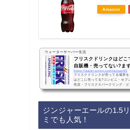
Amazon
ウォーターサーバー生活
フリスクドリンクはどこ
自販機・売ってない?ま
https://water-enjoy.com/tansan95
フリスクドリンクが売ってる場所を
はどこに売ってる?コンビニ・セブ
売店・フリスクスパークリング・どこ
ってない?ダイドーフリスクドリン
ビニ、自販機に売っています！売って
楽天でもフリスクドリンクが手軽に
リンクなどおすすめ3選・口コミでも
ジンジャーエールの1.5
ークリング 250ml x 30個・1ケース 
おいしい?値段…
ミでも人気！