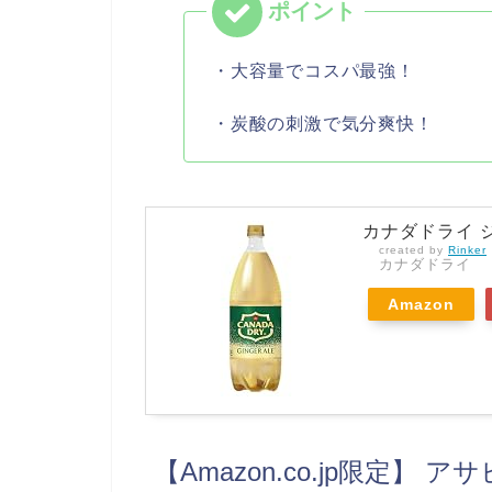
・大容量でコスパ最強！
・炭酸の刺激で気分爽快！
カナダドライ ジ
created by
Rinker
カナダドライ
Amazon
【Amazon.co.jp限定】 