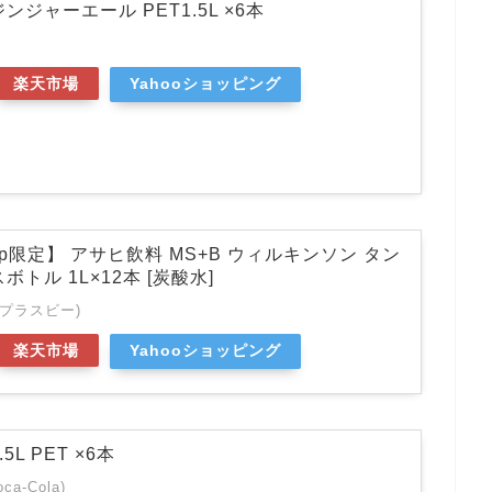
ンジャーエール PET1.5L ×6本
楽天市場
Yahooショッピング
o.jp限定】 アサヒ飲料 MS+B ウィルキンソン タン
トル 1L×12本 [炭酸水]
スプラスビー)
楽天市場
Yahooショッピング
L PET ×6本
a-Cola)