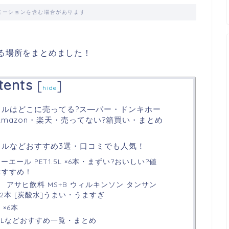
モーションを含む場合があります
てる場所をまとめました！
tents
[
]
hide
ットルはどこに売ってる?ス―パー・ドンキホー
mazon・楽天・売ってない?箱買い・まとめ
ットルなどおすすめ3選・口コミでも人気！
エール PET1.5L ×6本・まずい?おいしい?値
おすすめ！
限定】 アサヒ飲料 MS+B ウィルキンソン タンサン
12本 [炭酸水]うまい・うますぎ
 ×6本
5Lなどおすすめ一覧・まとめ