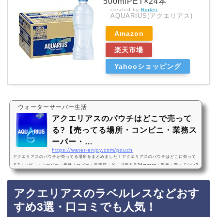
500mlPET×24本
created by
Rinker
AQUARIUS(アクエリアス)
Amazon
楽天市場
Yahooショッピング
ウォーターサーバー生活
アクエリアスのパウチはどこで売って
る?【売ってる場所・コンビニ・業務ス
ーパー・…
https://water-enjoy.com/pouch
アクエリアスのパウチが売ってる場所をまとめました！アクエリアスのパウチはどこに売って
る?コンビニ・スーパー・業務スーパー・販売店・どこで買える?Amazon・楽天・売ってない?
ゼリー・激安アクエリアスのパウチは、コンビニ、スーパー、業務スーパーに売っています！
店舗によっては売ってない店もあるので、Amazonや楽天でもアクエリアスのパウチがお得に
アクエリアスのラベルレスなどおす
買えておすすめです！アクエリアスのパウチなどおすすめ3選・口コミでも人気コカ・コーラ
アクエリアスハンディパック 300g×30本・パウチ・おいしい・凍らせる・値段、価格が安…
すめ3選・口コミでも人気！