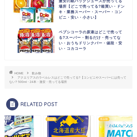
激安の紙パックジュースが売ってる
場所【どこで売ってる?箱買い・ドン
キ・業務スーパー・スーパー・コン
ビニ・安い・小さい】
ペプシコーラの原液はどこで売って
る?スーパー・割るだけ・売ってな
い・おうちドリンクバー・値段・安
い・コカコーラ
HOME
飲み物
アクエリアスのラベルレスはどこで売ってる?【コンビニやスーパーには売って
ない? 500ml・24本・激安・売ってる場所
RELATED POST
物
飲み物
飲み物