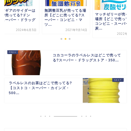
ッツギアのサイダーは
無調整豆乳が売ってる場
マッチゼリーが売っ
こで売ってる?ドン
所【どこに売ってる?ス
場所【どこで売って
・スーパー・ドラッグ
ーパー・コンビニ・マ
コンビニ・スーパー
.
ツ...
炭...
2024年6月3日
2021年9月14日
2022年8
コカコーラのラベルレスはどこで売って
る?スーパー・ドラッグストア・350...
ラベルレスのお茶はどこで売ってる?
【コストコ・スーパー・カインズ・
500...