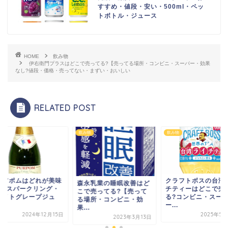
すすめ・値段・安い・500ml・ペッ
トボトル・ジュース
HOME
飲み物
伊右衛門プラスはどこで売ってる?【売ってる場所・コンビニ・スーパー・効果
なし?値段・価格・売ってない・まずい・おいしい
RELATED POST
物
飲み物
飲み物
ュアポムはどれが美味
クラフトボスの台湾
森永乳業の睡眠改善はど
い?スパークリング・
チティーはどこで売
こで売ってる?【売って
ワイトグレープジュ
る?コンビニ・スー
る場所・コンビニ・効
.
ー...
果...
2024年12月15日
2025年5月
2023年3月13日