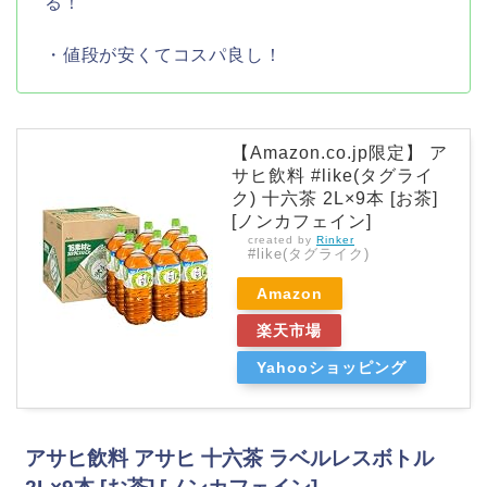
る！
・値段が安くてコスパ良し！
【Amazon.co.jp限定】 ア
サヒ飲料 #like(タグライ
ク) 十六茶 2L×9本 [お茶]
[ノンカフェイン]
created by
Rinker
#like(タグライク)
Amazon
楽天市場
Yahooショッピング
アサヒ飲料 アサヒ 十六茶 ラベルレスボトル