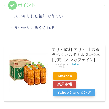
・スッキリした後味でうまい！
・良い香りに癒やされる！
アサヒ飲料 アサヒ 十六茶
ラベルレスボトル 2L×9本
[お茶] [ノンカフェイン]
created by
Rinker
十六茶
Amazon
楽天市場
Yahooショッピング