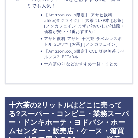
ミでも人気！
【Amazon.co.jp限定】 アサヒ飲料
#like(タグライク) 十六茶 2L×9本 [お茶]
[ノンカフェイン]まずい?おいしい?値段・
価格が安い・1番おすすめ！
アサヒ飲料 アサヒ 十六茶 ラベルレスボ
トル 2L×9本 [お茶] [ノンカフェイン]
【Amazon.co.jp限定】CCL 爽健美茶ラベ
ルレス2LPET×8本
十六茶の2Lなどおすすめ一覧・まとめ
十六茶の2リットルはどこに売って
る?スーパー・コンビニ・業務スーパ
ー・ドンキホーテ・ヨドバシ・ホー
ムセンター・販売店・ケース・箱買