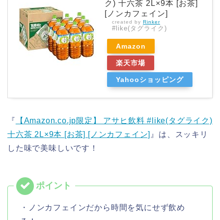
ク) 十六茶 2L×9本 [お茶]
[ノンカフェイン]
created by
Rinker
#like(タグライク)
Amazon
楽天市場
Yahooショッピング
『
【Amazon.co.jp限定】 アサヒ飲料 #like(タグライク)
十六茶 2L×9本 [お茶] [ノンカフェイン]
』は、スッキリ
した味で美味しいです！
・ノンカフェインだから時間を気にせず飲め