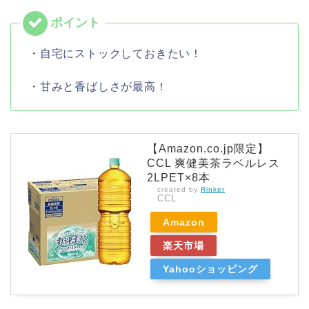
・自宅にストックしておきたい！
・甘みと香ばしさが最高！
【Amazon.co.jp限定】
CCL 爽健美茶ラベルレス
2LPET×8本
created by
Rinker
CCL
Amazon
楽天市場
Yahooショッピング