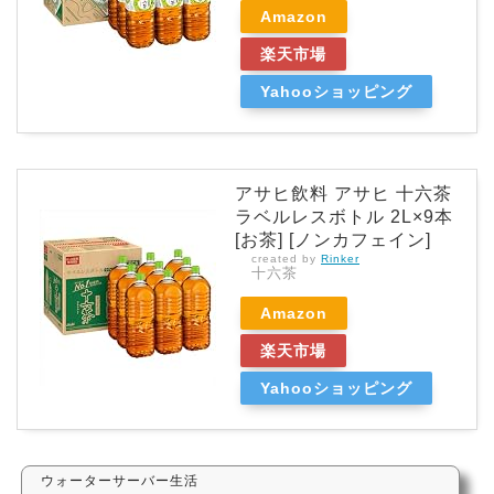
Amazon
楽天市場
Yahooショッピング
アサヒ飲料 アサヒ 十六茶
ラベルレスボトル 2L×9本
[お茶] [ノンカフェイン]
created by
Rinker
十六茶
Amazon
楽天市場
Yahooショッピング
ウォーターサーバー生活