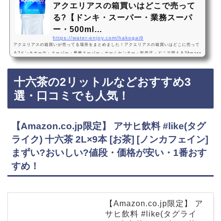
アクエリアスの箱買いはどこで売って
る?【ドンキ・スーパー・業務スーパ
ー・500ml…
https://water-enjoy.com/hakogai9
アクエリアスの箱買いが売ってる場所をまとめました！アクエリアスの箱買いはどこに売って
る?ドンキホーテ・スーパー・業務スーパー・ホームセンター・販売店・どこで買える?Amazo
n・楽天・売ってない? 500ml・24本・2l・6本アクエリアスの箱買いは、ドンキホーテ、スー
パー、業務スーパー、ホームセンターに売っています！店舗によっては売ってない店もあるの
十六茶の2リットルなどおすすめ3
で、Amazonや楽天でもアクエリアスの箱買いがお得に買えておすすめです！アクエリアスの
箱買いのおすすめ3選・口コミでも人気！コカ・コーラ アクエリアス エアーボトル 500ml…
選・口コミでも人気！
【Amazon.co.jp限定】 アサヒ飲料 #like(タグ
ライク) 十六茶 2L×9本 [お茶] [ノンカフェイン]
まずい?おいしい?値段・価格が安い・1番おす
すめ！
【Amazon.co.jp限定】 ア
サヒ飲料 #like(タグライ