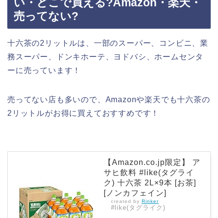
い・どこで買える?Amazon・楽天・
売ってない?
十六茶の2リットルは、一部のスーパー、コンビニ、業
務スーパー、ドンキホーテ、ヨドバシ、ホームセンタ
ーに売っています！
売ってない店も多いので、Amazonや楽天でも十六茶の
2リットルがお得に買えておすすめです！
【Amazon.co.jp限定】 ア
サヒ飲料 #like(タグライ
ク) 十六茶 2L×9本 [お茶]
[ノンカフェイン]
created by
Rinker
#like(タグライク)