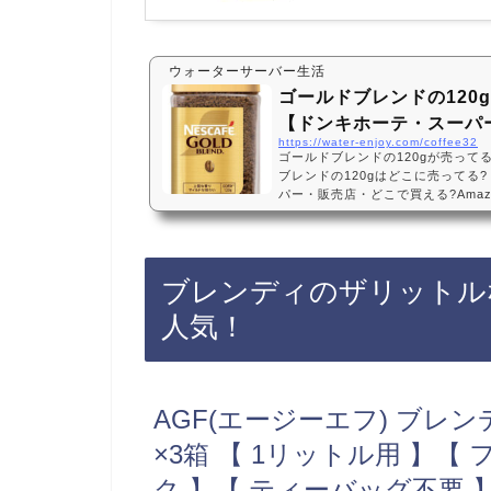
ウォーターサーバー生活
ゴールドブレンドの120
【ドンキホーテ・スーパ
https://water-enjoy.com/coffee32
ゴールドブレンドの120gが売って
ブレンドの120gはどこに売ってる
パー・販売店・どこで買える?Amaz
フェ・顆粒・詰め替えゴールドブレン
コストコなどのスーパーに売ってい
店もあるので、Amazonや楽天でも
買えておすすめです！ゴールドブレン
ブレンディのザリットル
コミでも人気！ネスカフェ ゴールドブ
ーヒー 】【 …
人気！
AGF(エージーエフ) ブレン
×3箱 【 1リットル用 】【
ク 】【 ティーバッグ不要