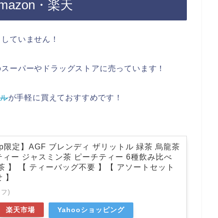
azon・楽天
了していません！
のスーパーやドラッグストアに売っています！
ル
が手軽に買えておすすめです！
o.jp限定】AGF ブレンディ ザリットル 緑茶 烏龍茶
ティー ジャスミン茶 ピーチティー 6種飲み比べ
茶 】 【 ティーバッグ不要 】【 アソートセット
 】
フ)
楽天市場
Yahooショッピング