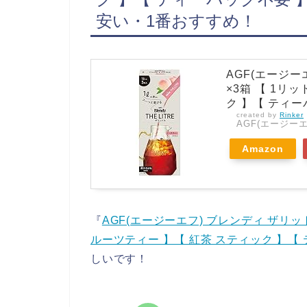
安い・1番おすすめ！
AGF(エージー
×3箱 【 1リ
ク 】【 ティー
created by
Rinker
AGF(エージーエ
Amazon
『
AGF(エージーエフ) ブレンディ ザリット
ルーツティー 】【 紅茶 スティック 】【
しいです！