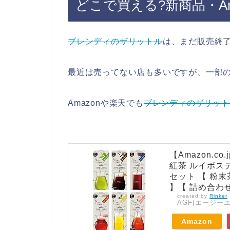
どこで買える?新商品・Am
ブレンディのザリットル
は、まだ販売終
最近は売ってない店も多いですが、一部
Amazonや楽天でも
ブレンディのザリット
【Amazon.c
紅茶 ルイボス
セット 【 粉末
】【 詰め合わせ
created by
Rinker
AGF(エージーエ
Amazon