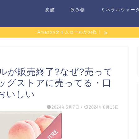
炭酸
飲み物
ミネラルウォー
Amazonタイムセールがお得！
ルが販売終了?なぜ?売って
ッグストアに売ってる・口
おいしい
2024年5月7日
/
2024年6月13日