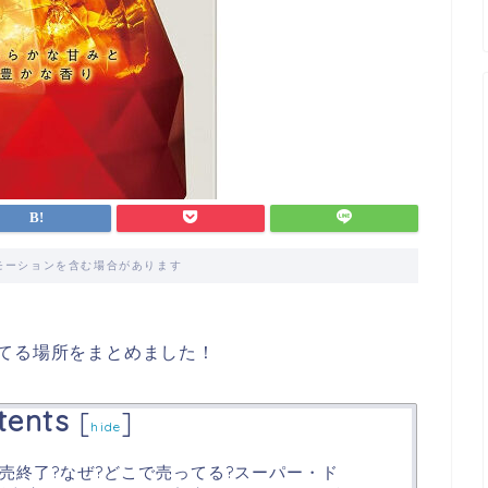
モーションを含む場合があります
てる場所をまとめました！
tents
[
]
hide
売終了?なぜ?どこで売ってる?スーパー・ド