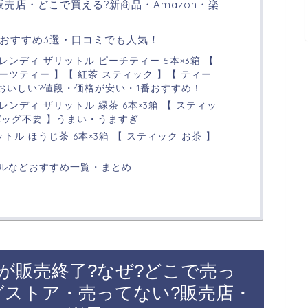
売店・どこで買える?新商品・Amazon・楽
おすすめ3選・口コミでも人気！
ブレンディ ザリットル ピーチティー 5本×3箱 【
ルーツティー 】【 紅茶 スティック 】【 ティー
?おいしい?値段・価格が安い・1番おすすめ！
ブレンディ ザリットル 緑茶 6本×3箱 【 スティッ
ーバッグ不要 】うまい・うますぎ
ットル ほうじ茶 6本×3箱 【 スティック お茶 】
】
ルなどおすすめ一覧・まとめ
が販売終了?なぜ?どこで売っ
グストア・売ってない?販売店・