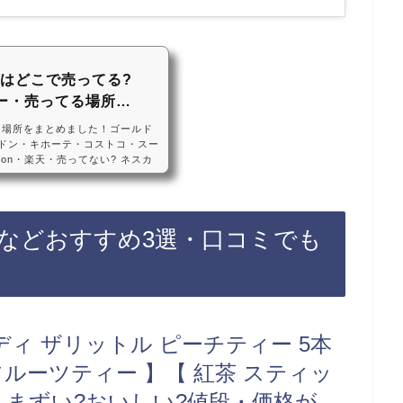
gはどこで売ってる?
ー・売ってる場所…
る場所をまとめました！ゴールド
?ドン・キホーテ・コストコ・スー
on・楽天・売ってない? ネスカ
ドの120gは、ドンキホーテや
ます！店舗によっては売ってない
ゴールドブレンドの120gがお得に
ドの120gなどおすすめ3選・口
などおすすめ3選・口コミでも
レンド 120g【 ソリュブル コ
ディ ザリットル ピーチティー 5本
 フルーツティー 】【 紅茶 スティッ
 】まずい?おいしい?値段・価格が