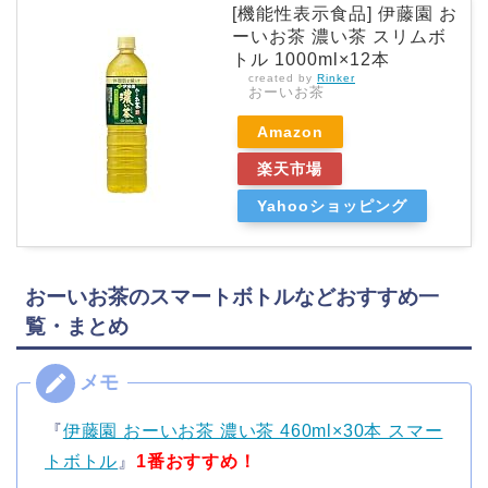
[機能性表示食品] 伊藤園 お
ーいお茶 濃い茶 スリムボ
トル 1000ml×12本
created by
Rinker
おーいお茶
Amazon
楽天市場
Yahooショッピング
おーいお茶のスマートボトルなどおすすめ一
覧・まとめ
『
伊藤園 おーいお茶 濃い茶 460ml×30本 スマー
トボトル
』
1番おすすめ！