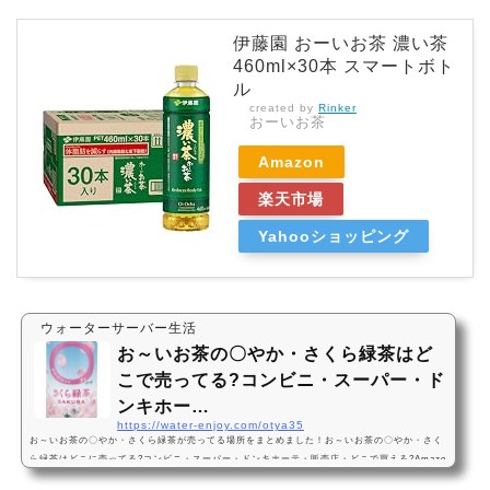
伊藤園 おーいお茶 濃い茶
460ml×30本 スマートボト
ル
created by
Rinker
おーいお茶
Amazon
楽天市場
Yahooショッピング
ウォーターサーバー生活
お～いお茶の〇やか・さくら緑茶はど
こで売ってる?コンビニ・スーパー・ド
ンキホー…
https://water-enjoy.com/otya35
お～いお茶の〇やか・さくら緑茶が売ってる場所をまとめました！お～いお茶の〇やか・さく
ら緑茶はどこに売ってる?コンビニ・スーパー・ドンキホーテ・販売店・どこで買える?Amazo
n・楽天・売ってない?お～いお茶の〇やか・さくら緑茶は、コンビニ、スーパー、ドンキホー