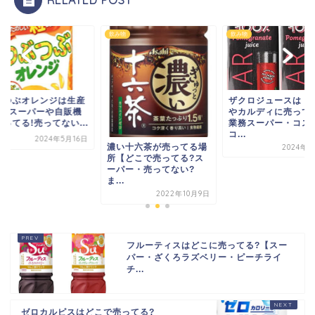
物
飲み物
飲み物
ぶつぶオレンジは生産
ザクロジュースはド
了?スーパーや自販機
やカルディに売って
ってる!売ってない...
業務スーパー・コス
コ...
2024年5月16日
濃い十六茶が売ってる場
2024年5
所【どこで売ってる?ス
ーパー・売ってない?
ま...
2022年10月9日
フルーティスはどこに売ってる?【スー
パー・ざくろラズベリー・ピーチライ
チ...
ゼロカルピスはどこで売ってる?