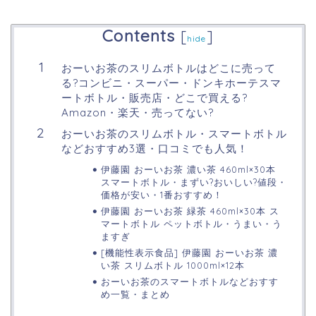
Contents
[
]
hide
おーいお茶のスリムボトルはどこに売って
る?コンビニ・スーパー・ドンキホーテスマ
ートボトル・販売店・どこで買える?
Amazon・楽天・売ってない?
おーいお茶のスリムボトル・スマートボトル
などおすすめ3選・口コミでも人気！
伊藤園 おーいお茶 濃い茶 460ml×30本
スマートボトル・まずい?おいしい?値段・
価格が安い・1番おすすめ！
伊藤園 おーいお茶 緑茶 460ml×30本 ス
マートボトル ペットボトル・うまい・う
ますぎ
[機能性表示食品] 伊藤園 おーいお茶 濃
い茶 スリムボトル 1000ml×12本
おーいお茶のスマートボトルなどおすす
め一覧・まとめ