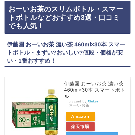
テなどに売っています！店舗によっては売ってない店もあるので、Amazonや楽天でもお～い
おーいお茶のスリムボトル・スマー
お茶の〇やか・さくら緑茶が手軽に買えておすすめです！お～いお茶の〇やか・さくら緑茶な
どおすすめ3選・口コミでも人気！伊藤園 お～いお茶 〇やか さくら緑茶 500mlペットボ…
トボトルなどおすすめ3選・口コミ
でも人気！
伊藤園 おーいお茶 濃い茶 460ml×30本 スマー
トボトル・まずい?おいしい?値段・価格が安
い・1番おすすめ！
伊藤園 おーいお茶 濃い茶
460ml×30本 スマートボト
ル
created by
Rinker
おーいお茶
Amazon
楽天市場