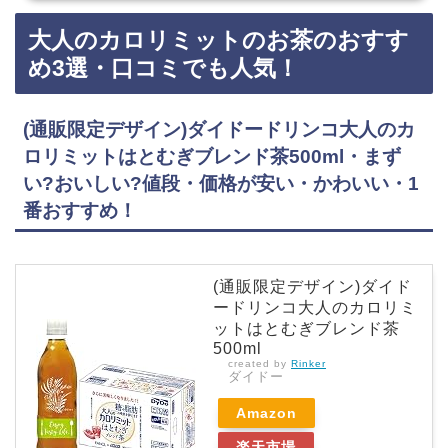
スーパー、ドラッグストアに売っています！店舗によっては売ってない店もあるので、Amazo
大人のカロリミットのお茶のおすす
nや楽天でもサントリーの黒烏龍茶がお得に買えておすすめです！サントリーの黒烏龍茶など
おすすめ3選・口コミでも人気 サントリー 黒烏龍茶 1.4L×8本・効果・おいしい・体脂肪が
め3選・口コミでも人気！
気…
(通販限定デザイン)ダイドードリンコ大人のカ
ロリミットはとむぎブレンド茶500ml・まず
い?おいしい?値段・価格が安い・かわいい・1
番おすすめ！
(通販限定デザイン)ダイド
ードリンコ大人のカロリミ
ットはとむぎブレンド茶
500ml
created by
Rinker
ダイドー
Amazon
楽天市場