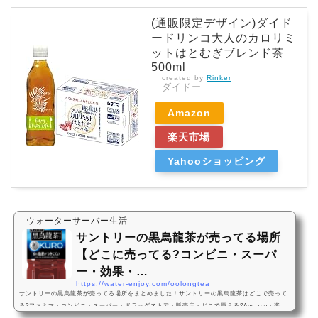
(通販限定デザイン)ダイド
ードリンコ大人のカロリミ
ットはとむぎブレンド茶
500ml
created by
Rinker
ダイドー
Amazon
楽天市場
Yahooショッピング
ウォーターサーバー生活
サントリーの黒烏龍茶が売ってる場所
【どこに売ってる?コンビニ・スーパ
ー・効果・…
https://water-enjoy.com/oolongtea
サントリーの黒烏龍茶が売ってる場所をまとめました！サントリーの黒烏龍茶はどこで売って
る?ファミマ・コンビニ・スーパー・ドラッグストア・販売店・どこで買える?Amazon・楽
天・売ってない? 350ml・パックサントリーの黒烏龍茶は、ファミリマートなどのコンビニ、