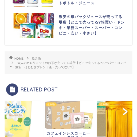
トボトル・ジュース
激安の紙パックジュースが売ってる
場所【どこで売ってる?箱買い・ドン
キ・業務スーパー・スーパー・コン
ビニ・安い・小さい】
HOME
飲み物
大人のカロリミットのお茶が売ってる場所【どこで売ってる?スーパー・コンビ
ニ・激安・はとむぎブレンド茶・売ってない?】
RELATED POST
物
飲み物
飲み物
カフェインレスコーヒー