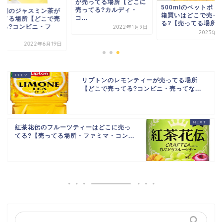
が売ってる場所【どこに
500mlのペットボト
売ってる?カルディ・
藤園のジャスミン茶が
箱買いはどこで売っ
コ...
ってる場所【どこで売
る?【売ってる場所・.
てる?コンビニ・フ
2022年1月9日
2023年6
.
2022年6月19日
リプトンのレモンティーが売ってる場所
【どこで売ってる?コンビニ・売ってな...
紅茶花伝のフルーツティーはどこに売っ
てる?【売ってる場所・ファミマ・コン...