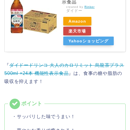
示食品
created by
Rinker
ダイドー
Amazon
楽天市場
Yahooショッピング
『
ダイドードリンコ 大人のカロリミット 烏龍茶プラス
500ml ×24本 機能性表示食品
』は、食事の糖や脂肪の
吸収を抑えます！
・サッパリした味でうまい！