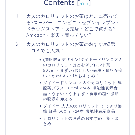
Contents
[
]
hide
大人のカロリミットのお茶はどこに売って
る?スーパー・コンビニ・セブンイレブン・
ドラッグストア・販売店・どこで買える?
Amazon・楽天・売ってない?
大人のカロリミットのお茶のおすすめ3選・
口コミでも人気！
(通販限定デザイン)ダイドードリンコ大人
のカロリミットはとむぎブレンド茶
500ml・まずい?おいしい?値段・価格が安
い・かわいい・1番おすすめ！
ダイドードリンコ 大人のカロリミット 烏
龍茶プラス 500ml ×24本 機能性表示食
品・うまい・うますぎ・食事の糖や脂肪
の吸収を抑える
ダイドー 大人のカロリミット すっきり無
糖 紅茶 500ml ×24本 機能性表示食品
カロリミットのお茶のおすすめ一覧・ま
とめ