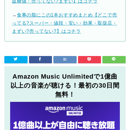
血糖値・売ってない?まずい】はコチラ
→
食事の脂にこの1本おすすめまとめ【どこで売
ってる?スーパー・値段・安い・効果・取扱店・
まずい?売ってない?】はコチラ
Amazon Music Unlimitedで1億曲
以上の音楽が聴ける！最初の30日間
無料！