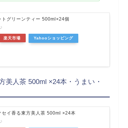
トグリーンティー 500ml×24個
ジ
楽天市場
Yahooショッピング
人茶 500ml ×24本・うまい・
セイ香る東方美人茶 500ml ×24本
ジ