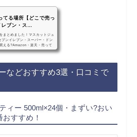
ってる場所【どこで売っ
イレブン・ス…
をまとめました！マスカットジュ
セブンイレブン・スーパー・ドン
える?Amazon・楽天・売って
ースは、セブンイレブンなどのコ
、自販機に売っています！店舗に
mazonや楽天でもマスカットジ
！マスカットジュースおすすめ3
ーなどおすすめ3選・口コミで
%マスカットブレンド 200ml ×
ー 500ml×24個・まずい?おい
番おすすめ！