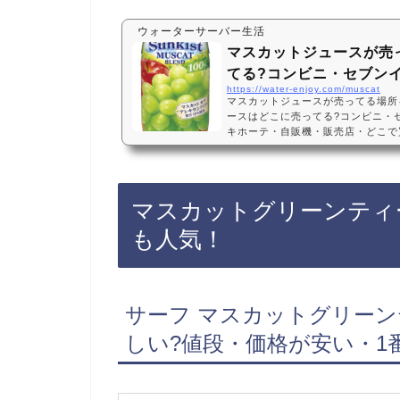
ウォーターサーバー生活
マスカットジュースが売
てる?コンビニ・セブン
https://water-enjoy.com/muscat
マスカットジュースが売ってる場所
ースはどこに売ってる?コンビニ・
キホーテ・自販機・販売店・どこで買
ない?市販・つぶみマスカットジュ
ンビニ、スーパー、ドン・キホーテ
よっては売ってない店もあるので、A
ュースがお得に買えておすすめです
マスカットグリーンティ
選・口コミでも人気！サンキスト 100
24本 おい…
も人気！
サーフ マスカットグリーンティ
しい?値段・価格が安い・1