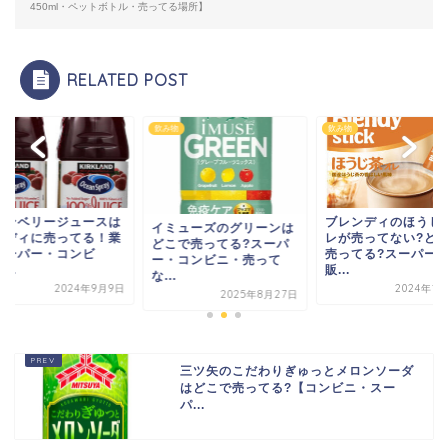
450ml・ペットボトル・売ってる場所】
RELATED POST
物
飲み物
飲み物
ランベリージュースは
ブレンディのほうじ
イミューズのグリーンは
ルディに売ってる！業
レが売ってない?ど
どこで売ってる?スーパ
スーパー・コンビ
売ってる?スーパー
ー・コンビニ・売って
...
販...
な...
2024年9月9日
2024年1
2025年8月27日
三ツ矢のこだわりぎゅっとメロンソーダ
はどこで売ってる?【コンビニ・スー
パ...