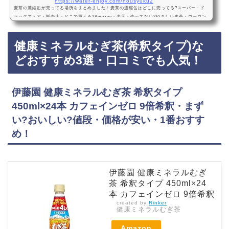
https://water-enjoy.com/nousyuku2
麦茶の濃縮缶が売ってる場所をまとめました！麦茶の濃縮缶はどこに売ってる?スーパー・ド
ラッグストア・販売店・どこで買える?Amazon・楽天・売ってない?やさしい麦茶・ウーロン
茶麦茶の濃縮缶は、スーパー、ドラッグストアに売っています！店舗によっては売ってない店
もあるのでAmazonや楽天でも麦茶の濃縮缶がお得に買えておすすめです！麦茶の濃縮缶など
健康ミネラルむぎ茶(希釈タイプ)な
おすすめ3選・口コミでも人気！サントリー GREEN DA・KA・RA(グリーンダカラ) やさしい
麦茶 濃縮タイプ ノンカフェイン 180ｇ×30本・まずい?おいしい?『サントリー GREEN DA・
どおすすめ3選・口コミでも人気！
KA…
伊藤園 健康ミネラルむぎ茶 希釈タイプ
450ml×24本 カフェインゼロ 9倍希釈・まず
い?おいしい?値段・価格が安い・1番おすす
め！
伊藤園 健康ミネラルむぎ
茶 希釈タイプ 450ml×24
本 カフェインゼロ 9倍希釈
created by
Rinker
健康ミネラルむぎ茶
Amazon