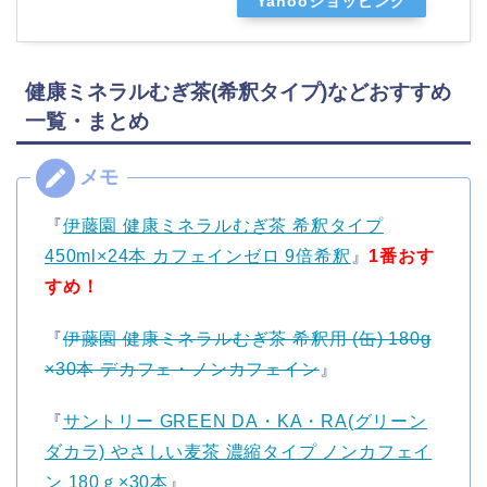
Yahooショッピング
健康ミネラルむぎ茶(希釈タイプ)などおすすめ
一覧・まとめ
『
伊藤園 健康ミネラルむぎ茶 希釈タイプ
450ml×24本 カフェインゼロ 9倍希釈
』
1番おす
すめ！
『
伊藤園 健康ミネラルむぎ茶 希釈用 (缶) 180g
×30本 デカフェ・ノンカフェイン
』
『
サントリー GREEN DA・KA・RA(グリーン
ダカラ) やさしい麦茶 濃縮タイプ ノンカフェイ
ン 180ｇ×30本
』