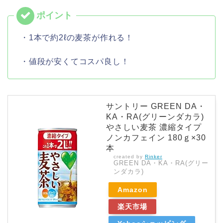
・1本で約2ℓの麦茶が作れる！
・値段が安くてコスパ良し！
サントリー GREEN DA・
KA・RA(グリーンダカラ)
やさしい麦茶 濃縮タイプ
ノンカフェイン 180ｇ×30
本
created by
Rinker
GREEN DA・KA・RA(グリー
ンダカラ)
Amazon
楽天市場