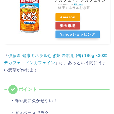
デカフェ・ノンカフェイン
created by
Rinker
健康ミネラルむぎ茶
Amazon
楽天市場
Yahooショッピング
『
伊藤園 健康ミネラルむぎ茶 希釈用 (缶) 180g ×30本
デカフェ・ノンカフェイン
』は、あっという間にうま
い麦茶が作れます！
・春や夏に欠かせない！
・省スペースでラク！