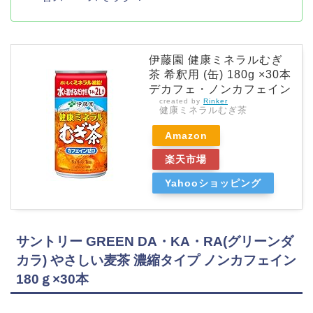
伊藤園 健康ミネラルむぎ
茶 希釈用 (缶) 180g ×30本
デカフェ・ノンカフェイン
created by
Rinker
健康ミネラルむぎ茶
Amazon
楽天市場
Yahooショッピング
サントリー GREEN DA・KA・RA(グリーンダ
カラ) やさしい麦茶 濃縮タイプ ノンカフェイン
180ｇ×30本