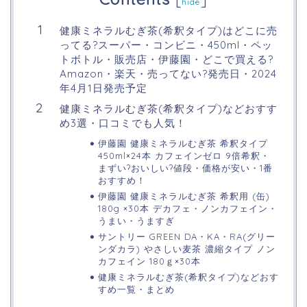
hide
健康ミネラルむぎ茶(希釈タイプ)はどこに売
ってる?スーパー・コンビニ・450ml・ペッ
トボトル・販売店・伊藤園・どこで買える?
Amazon・楽天・売ってない?発売日・2024
年4月1日発売予定
健康ミネラルむぎ茶(希釈タイプ)などおすす
め3選・口コミでも人気！
伊藤園 健康ミネラルむぎ茶 希釈タイプ
450ml×24本 カフェインゼロ 9倍希釈・
まずい?おいしい?値段・価格が安い・1番
おすすめ！
伊藤園 健康ミネラルむぎ茶 希釈用 (缶)
180g ×30本 デカフェ・ノンカフェイン・
うまい・うますぎ
サントリー GREEN DA・KA・RA(グリー
ンダカラ) やさしい麦茶 濃縮タイプ ノン
カフェイン 180ｇ×30本
健康ミネラルむぎ茶(希釈タイプ)などおす
すめ一覧・まとめ