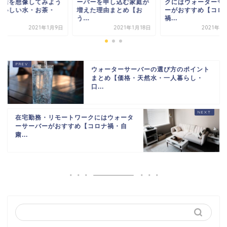
生活を想像してみよう
ーバーを申し込む家庭が
クにはウォーターサ
おいしい水・お茶・
増えた理由まとめ【お
ーがおすすめ【コロ
.
う...
禍...
2021年1月9日
2021年1月18日
2021年1
ウォーターサーバーの選び方のポイント
まとめ【価格・天然水・一人暮らし・
口...
在宅勤務・リモートワークにはウォータ
ーサーバーがおすすめ【コロナ禍・自
粛...