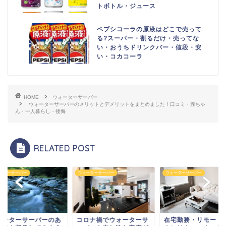
トボトル・ジュース
ペプシコーラの原液はどこで売って
る?スーパー・割るだけ・売ってな
い・おうちドリンクバー・値段・安
い・コカコーラ
HOME
ウォーターサーバー
ウォーターサーバーのメリットとデメリットをまとめました！口コミ・赤ちゃ
ん・一人暮らし・後悔
RELATED POST
ーターサーバー
ウォーターサーバー
ウォーターサーバー
ォーターサーバーのあ
コロナ禍でウォーターサ
在宅勤務・リモート