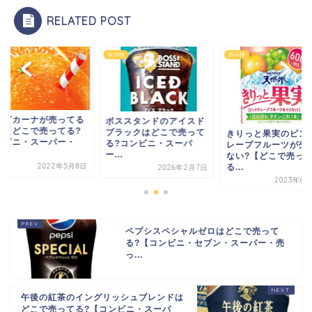
RELATED POST
物
飲み物
飲み物
ロピカーナが売ってる
ボススタンドのアイスド
所【どこで売ってる?
ブラックはどこで売って
きりっと果実のピン
ンビニ・スーパー・
る?コンビニ・スーパ
レープフルーツが売
.
ー...
ない?【どこで売っ
2022年5月8日
る...
2026年2月7日
2023年6月
ペプシスペシャルゼロはどこで売って
る?【コンビニ・セブン・スーパー・売
っ...
午後の紅茶のイングリッシュブレンドは
どこで売ってる?【コンビニ・スーパ