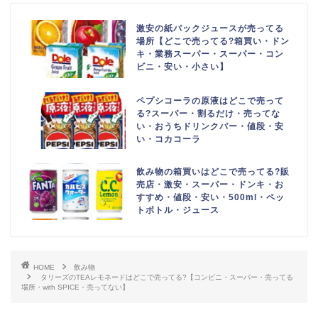
激安の紙パックジュースが売ってる
場所【どこで売ってる?箱買い・ドン
キ・業務スーパー・スーパー・コン
ビニ・安い・小さい】
ペプシコーラの原液はどこで売って
る?スーパー・割るだけ・売ってな
い・おうちドリンクバー・値段・安
い・コカコーラ
飲み物の箱買いはどこで売ってる?販
売店・激安・スーパー・ドンキ・お
すすめ・値段・安い・500ml・ペッ
トボトル・ジュース
HOME
飲み物
タリーズのTEAレモネードはどこで売ってる?【コンビニ・スーパー・売ってる
場所・with SPICE・売ってない】