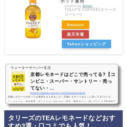
ホット兼用
created by
Rinker
TULLY'S COFFEE(タリーズ
コーヒー)
Amazon
楽天市場
Yahooショッピング
ウォーターサーバー生活
京都レモネードはどこで売ってる?【コ
ンビニ・スーパー・サントリー・売っ
てない・…
https://water-enjoy.com/lemonede4
京都レモネードが売ってる場所をまとめました！京都レモネードはどこに売ってる?コンビ
ニ・スーパー・伊右衛門・サントリー・Amazon・楽天・通販サイト・売ってない?【販売終了
にはなってない】販売地域京都レモネードは、コンビニやスーパーに売っています！店舗によ
っては売ってない店もあるので、Amazonや楽天でも京都レモネードがお得に買えておすすめ
タリーズのTEAレモネードなどおす
です！京都レモネードなどおすすめ3選・口コミでも人気！サントリー 伊右衛門 京都レモネー
ド 525ml×24本・まずい?おいしい?値段・価格が安い・1番おすすめ！『サントリー 伊右衛…
すめ3選・口コミでも人気！