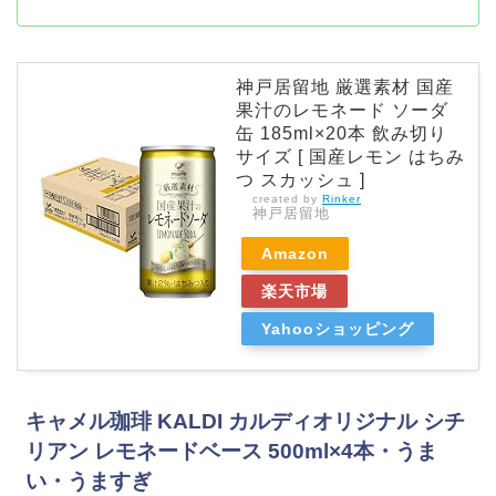
神戸居留地 厳選素材 国産
果汁のレモネード ソーダ
缶 185ml×20本 飲み切り
サイズ [ 国産レモン はちみ
つ スカッシュ ]
created by
Rinker
神戸居留地
Amazon
楽天市場
Yahooショッピング
キャメル珈琲 KALDI カルディオリジナル シチ
リアン レモネードベース 500ml×4本・うま
い・うますぎ