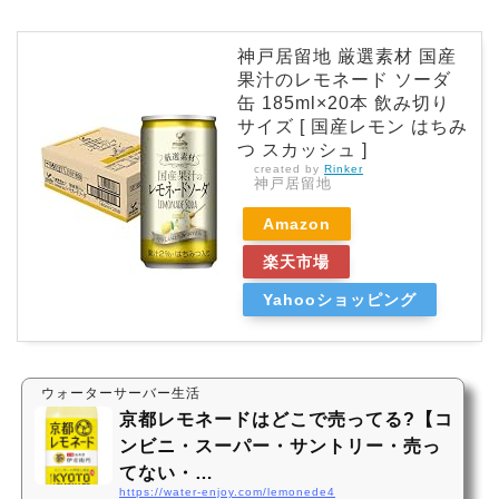
神戸居留地 厳選素材 国産
果汁のレモネード ソーダ
缶 185ml×20本 飲み切り
サイズ [ 国産レモン はちみ
つ スカッシュ ]
created by
Rinker
神戸居留地
Amazon
楽天市場
Yahooショッピング
ウォーターサーバー生活
京都レモネードはどこで売ってる?【コ
ンビニ・スーパー・サントリー・売っ
てない・…
https://water-enjoy.com/lemonede4