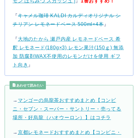
モン はちみつ スカッシュ ]
』
1番おすすめ！
『
キャメル珈琲 KALDI カルディオリジナル シ
チリアン レモネードベース 500ml×4本
』
『
大地のたから 瀬戸内産 レモネードベース 希
釈 レモネード(180g×3) レモン果汁(150ｇ) 無添
加 防腐剤WAX不使用のレモンだけを使用 ギフ
ト向き
』
あわせて読みたい
→
マンゴーの烏龍茶おすすめまとめ【コンビ
ニ・セブン・スーパー・サントリー・売ってる
場所・好烏龍（ハオウーロン）】はコチラ
→
京都レモネードおすすめまとめ【コンビニ・