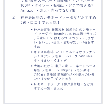
てる?業務スーパー・自販機・ドンキホーテ
100均・ダイソー・販売店・どこで買える?
Amazon・楽天・売ってない?缶
神戸居留地のレモネードソーダなどおすすめ
3選・口コミでも人気！
神戸居留地 厳選素材 国産果汁のレモネー
ド ソーダ 缶 185ml×20本 飲み切りサイズ
[ 国産レモン はちみつ スカッシュ ]まず
い?おいしい?値段・価格が安い・1番おす
すめ！
キャメル珈琲 KALDI カルディオリジナル
シチリアン レモネードベース 500ml×4
本・うまい・うますぎ
大地のたから 瀬戸内産 レモネードベース
希釈 レモネード(180g×3) レモン果汁
(150ｇ) 無添加 防腐剤WAX不使用のレモ
ンだけを使用 ギフト向き
レモネードソーダ（神戸居留地）などお
すすめ一覧・まとめ