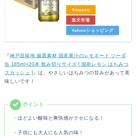
Amazon
楽天市場
Yahooショッピング
『
神戸居留地 厳選素材 国産果汁のレモネード ソーダ
缶 185ml×20本 飲み切りサイズ [ 国産レモン はちみつ
スカッシュ ]
』は、やさしいはちみつの甘みがあって美
味しいです！
・ほどよい酸味と爽快感がクセになる！
・子供にも大人にも人気の味！