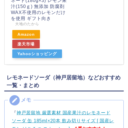
ネード(180g×3) レモン果
汁(150ｇ) 無添加 防腐剤
WAX不使用のレモンだけ
を使用 ギフト向き
大地のたから
Amazon
楽天市場
Yahooショッピング
レモネードソーダ（神戸居留地）などおすすめ
一覧・まとめ
『
神戸居留地 厳選素材 国産果汁のレモネード
ソーダ 缶 185ml×20本 飲み切りサイズ [ 国産レ