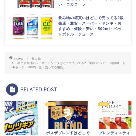
い・コカコーラ
飲み物の箱買いはどこで売ってる?販
売店・激安・スーパー・ドンキ・お
すすめ・値段・安い・500ml・ペッ
トボトル・ジュース
HOME
飲み物
神戸居留地のレモネードソーダはどこで売ってる?【業務スーパー・自販機・ド
ンキホーテ・100均・缶・売ってる場所】
RELATED POST
物
飲み物
飲み物
ボスザブレンドはどこで
ブレンディスティッ