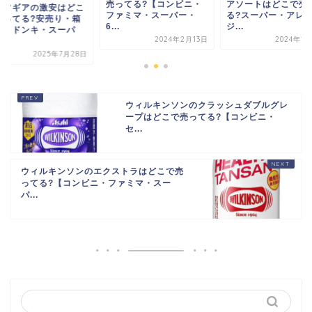
売ってる?【コンビニ・
アソートはどこで売
ッツギアの激安はどこ
ファミマ・スーパー・
る?スーパー・アレ
売ってる?安売り・箱
6...
ジ...
い・ドンキ・スーパ
2024年2月13日
2024年1
.
2025年7月28日
ウィルキンソンのクラッシュダブルグレ
ープはどこで売ってる?【コンビニ・
セ...
ウィルキンソンのエクストラはどこで売
ってる?【コンビニ・ファミマ・スー
パ...