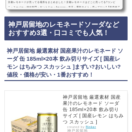
京都レモネードが売ってる場所をまとめました！京都レモネードはどこに売ってる?コンビ
ニ・スーパー・伊右衛門・サントリー・Amazon・楽天・通販サイト・売ってない?【販売終了
にはなってない】販売地域京都レモネードは、コンビニやスーパーに売っています！店舗によ
っては売ってない店もあるので、Amazonや楽天でも京都レモネードがお得に買えておすすめ
神戸居留地のレモネードソーダなど
です！京都レモネードなどおすすめ3選・口コミでも人気！サントリー 伊右衛門 京都レモネー
ド 525ml×24本・まずい?おいしい?値段・価格が安い・1番おすすめ！『サントリー 伊右衛…
おすすめ3選・口コミでも人気！
神戸居留地 厳選素材 国産果汁のレモネード ソ
ーダ 缶 185ml×20本 飲み切りサイズ [ 国産レ
モン はちみつ スカッシュ ]まずい?おいしい?
値段・価格が安い・1番おすすめ！
神戸居留地 厳選素材 国産
果汁のレモネード ソーダ
缶 185ml×20本 飲み切り
サイズ [ 国産レモン はちみ
つ スカッシュ ]
created by
Rinker
神戸居留地