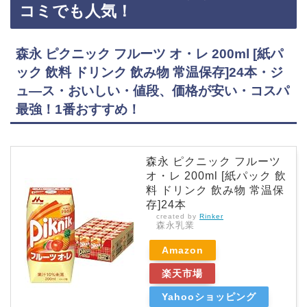
コミでも人気！
乳…
森永 ピクニック フルーツ オ・レ 200ml [紙パ
ック 飲料 ドリンク 飲み物 常温保存]24本・ジ
ュ―ス・おいしい・値段、価格が安い・コスパ
最強！1番おすすめ！
森永 ピクニック フルーツ
オ・レ 200ml [紙パック 飲
料 ドリンク 飲み物 常温保
存]24本
created by
Rinker
森永乳業
Amazon
楽天市場
Yahooショッピング