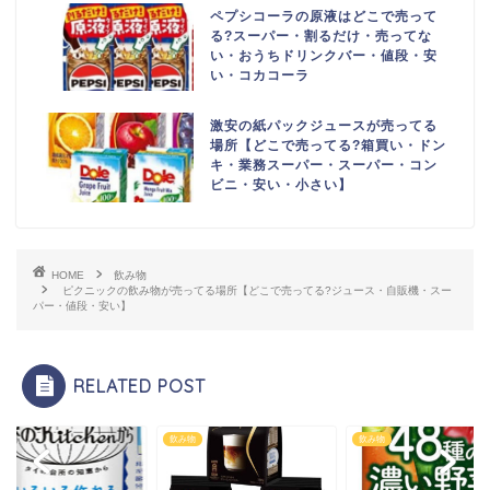
ペプシコーラの原液はどこで売って
る?スーパー・割るだけ・売ってな
い・おうちドリンクバー・値段・安
い・コカコーラ
激安の紙パックジュースが売ってる
場所【どこで売ってる?箱買い・ドン
キ・業務スーパー・スーパー・コン
ビニ・安い・小さい】
HOME
飲み物
ピクニックの飲み物が売ってる場所【どこで売ってる?ジュース・自販機・スー
パー・値段・安い】
RELATED POST
物
飲み物
飲み物