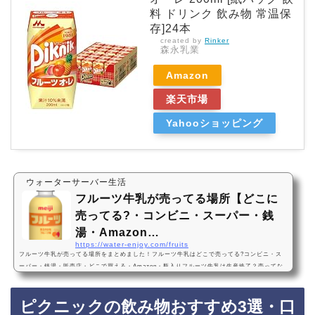
料 ドリンク 飲み物 常温保
存]24本
created by
Rinker
森永乳業
Amazon
楽天市場
Yahooショッピング
ウォーターサーバー生活
フルーツ牛乳が売ってる場所【どこに
売ってる?・コンビニ・スーパー・銭
湯・Amazon…
https://water-enjoy.com/fruits
フルーツ牛乳が売ってる場所をまとめました！フルーツ牛乳はどこで売ってる?コンビニ・ス
ーパー・銭湯・販売店・どこで買える・Amazon・瓶入りフルーツ牛乳は生産終了？売ってな
い？・明治・雪印・フルーツオレ・500mlフルーツ牛乳は、一部のコンビニ、スーパー、銭湯
などに売っています！瓶入りのフルーツ牛乳は生産終了したメーカーも多く、ほとんど売って
ピクニックの飲み物おすすめ3選・口
ないようです。Amazonでも人気のフルーツ牛乳が手軽に買えておすすめです！フルーツ牛乳
おすすめ3選・口コミでも人気明治 フルーツPET 220ml ×24本・ペットボトル・フルーツ牛