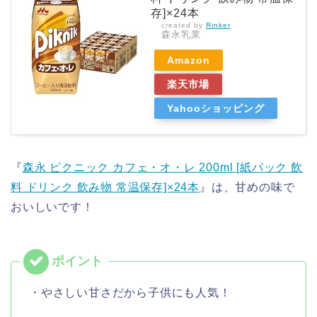
存]×24本
created by
Rinker
森永乳業
Amazon
楽天市場
Yahooショッピング
『
森永 ピクニック カフェ・オ・レ 200ml [紙パック 飲
料 ドリンク 飲み物 常温保存]×24本
』は、甘めの味で
おいしいです！
・やさしい甘さだから子供にも人気！