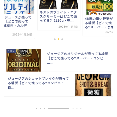
ネスレのブライト・エク
スクリーミーはどこで売
イチジュースが売って
48種の濃い野菜が売
ってる?【110g・売...
場所【どこで売って
る場所【どこで売っ
?成城石井・カルデ
2023年11月9日
る?スーパー・まずい?
...
2023年5
2022年1月26日
ジョージアのオリジナルが売ってる場所
【どこで売ってる?スーパー・コンビ
ニ...
ジョージアのショットブレイクが売って
る場所【どこで売ってる?コンビニ・
自...