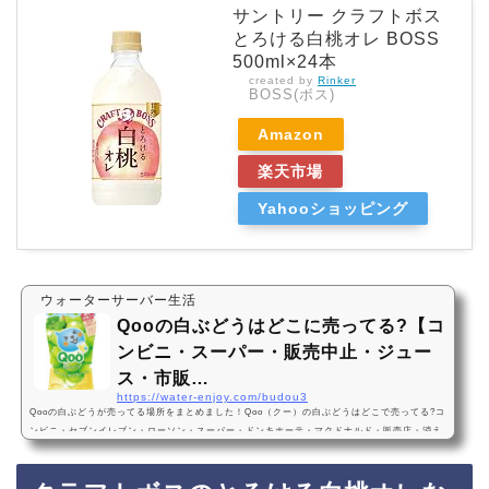
サントリー クラフトボス
とろける白桃オレ BOSS
500ml×24本
created by
Rinker
BOSS(ボス)
Amazon
楽天市場
Yahooショッピング
ウォーターサーバー生活
Qooの白ぶどうはどこに売ってる?【コ
ンビニ・スーパー・販売中止・ジュー
ス・市販…
https://water-enjoy.com/budou3
Qooの白ぶどうが売ってる場所をまとめました！Qoo（クー）の白ぶどうはどこで売ってる?コ
ンビニ・セブンイレブン・ローソン・スーパー・ドンキホーテ・マクドナルド・販売店・消え
た？どこで買える?通販・Amazon・楽天・販売中止?売ってない?2024年2月12日から復活販
売！炭酸なし・コカ・コーラ・すっきりQooの白ぶどうは2024年2月12日から、セブンイレブ
ンなどのコンビニ、スーパー、ドンキホーテに売っています！店舗によっては売ってない店も