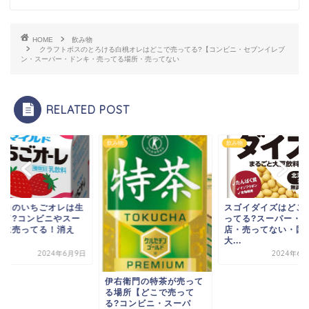
HOME
飲み物
クラフトボスのとろける白桃オレはどこで売ってる?【コンビニ・セブンイレブ
ン・スーパー・ドンキ・売ってる場所・売ってない
RELATED POST
物
飲み物
飲み物
リコのいちごオレは生
スゴイダイズはどこ
終了?コンビニやスー
ってる?スーパー・
ーに売ってる！消え
店・売ってない・国
.
大...
2024年6月9日
2024年6月
伊右衛門の特茶が売って
る場所【どこで売って
る?コンビニ・スーパ