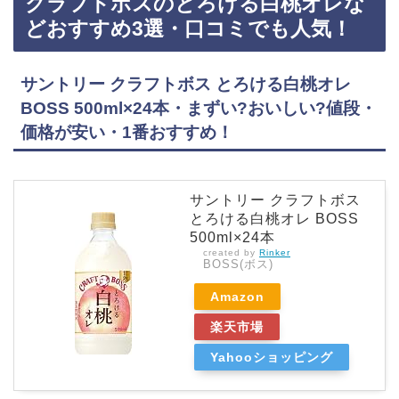
クラフトボスのとろける白桃オレな
あるので、Amazonや楽天でもQoo（クー）の白ぶどうがお得に買えておすすめです！Qooの
どおすすめ3選・口コミでも人気！
白ぶ…
サントリー クラフトボス とろける白桃オレ
BOSS 500ml×24本・まずい?おいしい?値段・
価格が安い・1番おすすめ！
サントリー クラフトボス
とろける白桃オレ BOSS
500ml×24本
created by
Rinker
BOSS(ボス)
Amazon
楽天市場
Yahooショッピング