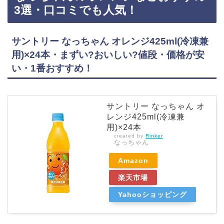
あるので、Amazonや楽天でもQoo（クー）の白ぶどうがお得に買えておすすめです！Qooの
3選・口コミでも人気！
白ぶ…
サントリー なっちゃん オレンジ425ml(冷凍兼
用)×24本・まずい?おいしい?値段・価格が安
い・1番おすすめ！
サントリー なっちゃん オ
レンジ425ml(冷凍兼
用)×24本
created by
Rinker
なっちゃん
Amazon
楽天市場
Yahooショッピング