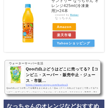
サントリー なっちゃん オ
レンジ425ml(冷凍兼
用)×24本
created by
Rinker
なっちゃん
Amazon
楽天市場
Yahooショッピング
ウォーターサーバー生活
Qooの白ぶどうはどこに売ってる?【コ
ンビニ・スーパー・販売中止・ジュー
ス・市販…
https://water-enjoy.com/budou3
Qooの白ぶどうが売ってる場所をまとめました！Qoo（クー）の白ぶどうはどこで売ってる?コ
ンビニ・セブンイレブン・ローソン・スーパー・ドンキホーテ・マクドナルド・販売店・消え
た？どこで買える?通販・Amazon・楽天・販売中止?売ってない?2024年2月12日から復活販
売！炭酸なし・コカ・コーラ・すっきりQooの白ぶどうは2024年2月12日から、セブンイレブ
なっちゃんのオレンジなどおすすめ
ンなどのコンビニ、スーパー、ドンキホーテに売っています！店舗によっては売ってない店も