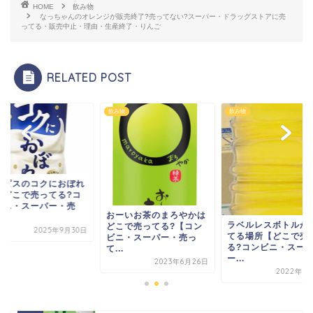
HOME
飲み物
なっちゃんのオレンジが販売終了?売ってない?スーパー・ドラッグストアに売
ってる・販売中止・理由・生産終了・りんご
RELATED POST
物
飲み物
飲み物
ルピスのコクにおぼれ
はどこで売ってる?コ
ビニ・スーパー・売
おーいお茶のまろやかは
.
ラベルレスボトルが
どこで売ってる?【コン
2025年9月30日
てる場所【どこで売
ビニ・スーパー・売っ
る?コンビニ・スー
て...
ー...
2023年6月26日
2022年6