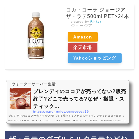
コカ・コーラ ジョージア
ザ・ラテ500ml PET×24本
created by
Rinker
ジョージア
Amazon
楽天市場
Yahooショッピング
ウォーターサーバー生活
ブレンディのココアが売ってない?販売
終了?どこで売ってる?なぜ・撤退・ス
ティック…
https://water-enjoy.com/cocoa19
ブレンディのココアが売ってない?売ってる場所をまとめました！ブレンディのココアが売っ
てない?どこで売ってる?スーパー・イオン・撤退・スティック・販売店・どこで買える?Amaz
on・楽天ブレンディはココアは、イオンなどのスーパーに売っています！最近は売ってない店
も多いので、Amazonや楽天でもブレンディのココアがお得に買えておすすめです！ブレンデ
ィのココアがなどおすすめ3選・口コミでも人気AGF ブレンディ スティック ココア・オレ 70