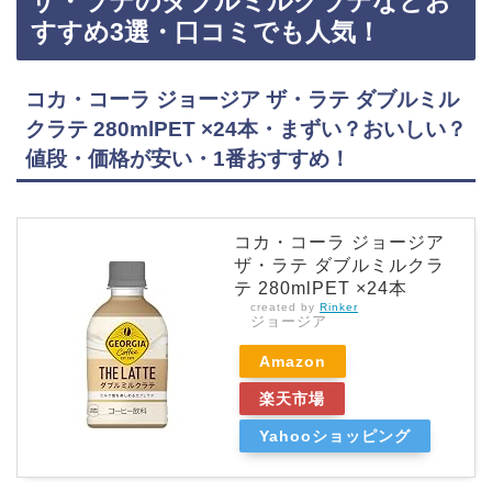
ザ・ラテのダブルミルクラテなどお
本 【 ミルクココア 】まずい?おいしい?値段・価格が安い・1番おすすめ！『AGF ブレン…
すすめ3選・口コミでも人気！
コカ・コーラ ジョージア ザ・ラテ ダブルミル
クラテ 280mlPET ×24本・まずい？おいしい？
値段・価格が安い・1番おすすめ！
コカ・コーラ ジョージア
ザ・ラテ ダブルミルクラ
テ 280mlPET ×24本
created by
Rinker
ジョージア
Amazon
楽天市場
Yahooショッピング