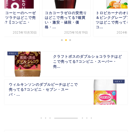
カコーラゼロの安売り
トロピカーナのオレンジ
コスタコーヒーのヘ
どこで売ってる?箱買
＆ピンクグレープフルー
ルナッツラテはどこ
・激安・値段・価
ツはどこで売ってる?
ってる?【コンビニ
...
コ...
ス...
2025年10月19日
2024年4月10日
2023年10
クラフトボスのダブルショコララテはど
こで売ってる?コンビニ・スーパー・
売...
ウィルキンソンのダブルピーチはどこで
売ってる?コンビニ・セブン・スー
パ・...