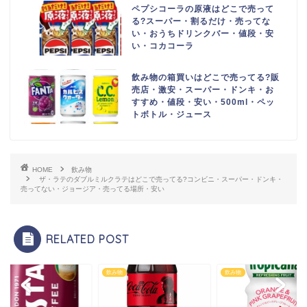
ペプシコーラの原液はどこで売って
る?スーパー・割るだけ・売ってな
い・おうちドリンクバー・値段・安
い・コカコーラ
飲み物の箱買いはどこで売ってる?販
売店・激安・スーパー・ドンキ・お
すすめ・値段・安い・500ml・ペッ
トボトル・ジュース
HOME
飲み物
ザ・ラテのダブルミルクラテはどこで売ってる?コンビニ・スーパー・ドンキ・
売ってない・ジョージア・売ってる場所・安い
RELATED POST
物
飲み物
飲み物