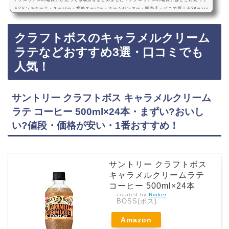
る?ドンキホーテ・スーパー・業務スーパー・ホームセンター・販売店・どこで買える?Amazo
n・楽天・売ってない? 500ml・24本・2l・6本アクエリアスの箱買いは、ドンキホーテ、スー
パー、業務スーパー、ホームセンターに売っています！店舗によっては売ってない店もあるの
クラフトボスのキャラメルクリーム
で、Amazonや楽天でもアクエリアスの箱買いがお得に買えておすすめです！アクエリアスの
箱買いのおすすめ3選・口コミでも人気！コカ・コーラ アクエリアス エアーボトル 500ml…
ラテなどおすすめ3選・口コミでも
人気！
サントリー クラフトボス キャラメルクリーム
ラテ コーヒー 500ml×24本・まずい?おいし
い?値段・価格が安い・1番おすすめ！
サントリー クラフトボス
キャラメルクリームラテ
コーヒー 500ml×24本
created by
Rinker
BOSS(ボス)
Amazon