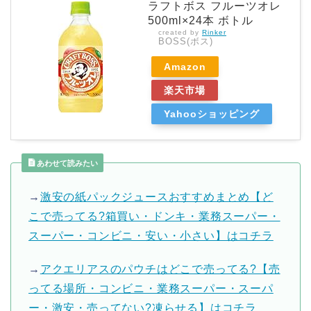
ラフトボス フルーツオレ
500ml×24本 ボトル
created by
Rinker
BOSS(ボス)
Amazon
楽天市場
Yahooショッピング
あわせて読みたい
→
激安の紙パックジュースおすすめまとめ【ど
こで売ってる?箱買い・ドンキ・業務スーパー・
スーパー・コンビニ・安い・小さい】はコチラ
→
アクエリアスのパウチはどこで売ってる?【売
ってる場所・コンビニ・業務スーパー・スーパ
ー・激安・売ってない?凍らせる】はコチラ