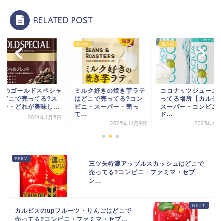
RELATED POST
飲み物
飲み物
飲み物
ペシャ
ミルク好きの焼き芋ラテ
ココナッツジュースが売
UCCの
?ス
はどこで売ってる?コン
ってる場所【カルディ・
ルはどこ
..
ビニ・スーパー・売っ
スーパー・コンビニ・
ーパー・
て...
ド...
1月5日
2025年11月9日
2023年6月25日
三ツ矢特濃アップルスカッシュはどこで
売ってる?コンビニ・ファミマ・セブ
ン...
カルピスのupフルーツ・りんごはどこで
売ってる?コンビニ・ファミマ・セブ...