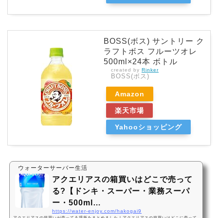
BOSS(ボス) サントリー ク
ラフトボス フルーツオレ
500ml×24本 ボトル
created by
Rinker
BOSS(ボス)
Amazon
楽天市場
Yahooショッピング
ウォーターサーバー生活
アクエリアスの箱買いはどこで売って
る?【ドンキ・スーパー・業務スーパ
ー・500ml…
https://water-enjoy.com/hakogai9
アクエリアスの箱買いが売ってる場所をまとめました！アクエリアスの箱買いはどこに売って