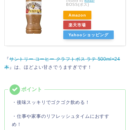
created by
Rinker
BOSS(ボス)
Amazon
楽天市場
Yahooショッピング
『
サントリー コーヒー クラフトボス ラテ 500ml×24
本
』は、ほどよい甘さでうますぎです！
・後味スッキリでゴクゴク飲める！
・仕事や家事のリフレッシュタイムにおすす
め！