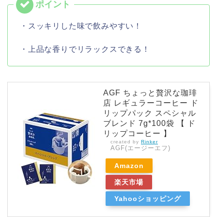
・スッキリした味で飲みやすい！
・上品な香りでリラックスできる！
AGF ちょっと贅沢な珈琲
店 レギュラーコーヒー ド
リップパック スペシャル
ブレンド 7g*100袋 【 ド
リップコーヒー 】
created by
Rinker
AGF(エージーエフ)
Amazon
楽天市場
Yahooショッピング