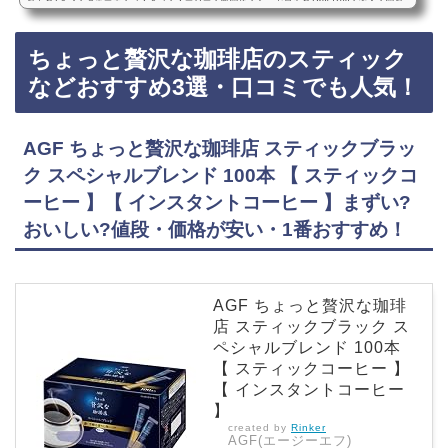
ってる?ドン・キホーテ・コストコ・スーパー・販売店・どこで買える?Amazon・楽天・売っ
てない? ネスカフェ・顆粒・詰め替えゴールドブレンドの120gは、ドンキホーテやコストコな
どのスーパーに売っています！店舗によっては売ってない店もあるので、Amazonや楽天でも
ちょっと贅沢な珈琲店のスティック
ゴールドブレンドの120gがお得に買えておすすめです！ゴールドブレンドの120gなどおすすめ
3選・口コミでも人気！ネスカフェ ゴールドブレンド 120g【 ソリュブル コーヒー 】【 …
などおすすめ3選・口コミでも人気！
AGF ちょっと贅沢な珈琲店 スティックブラッ
ク スペシャルブレンド 100本 【 スティックコ
ーヒー 】【 インスタントコーヒー 】まずい?
おいしい?値段・価格が安い・1番おすすめ！
AGF ちょっと贅沢な珈琲
店 スティックブラック ス
ペシャルブレンド 100本
【 スティックコーヒー 】
【 インスタントコーヒー
】
created by
Rinker
AGF(エージーエフ)