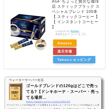
AGF ちょっと贅沢な珈琲
店 スティックブラック ス
ペシャルブレンド 100本
【 スティックコーヒー 】
【 インスタントコーヒー
】
created by
Rinker
AGF(エージーエフ)
Amazon
楽天市場
Yahooショッピング
ウォーターサーバー生活
ゴールドブレンドの120gはどこで売っ
てる?【ドンキホーテ・スーパー・売っ
てる場所…
https://water-enjoy.com/coffee32
ゴールドブレンドの120gが売ってる場所をまとめました！ゴールドブレンドの120gはどこに売