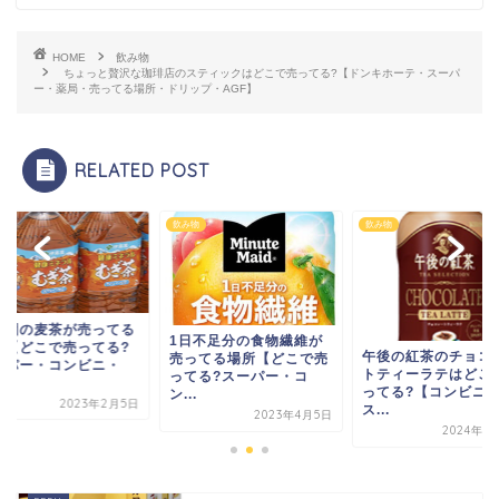
HOME
飲み物
ちょっと贅沢な珈琲店のスティックはどこで売ってる?【ドンキホーテ・スーパ
ー・薬局・売ってる場所・ドリップ・AGF】
RELATED POST
物
飲み物
飲み物
藤園の麦茶が売ってる
1日不足分の食物繊維が
所【どこで売ってる?
午後の紅茶のチョコ
売ってる場所【どこで売
ーパー・コンビニ・
トティーラテはどこ
ってる?スーパー・コ
.
ってる?【コンビニ
ン...
2023年2月5日
ス...
2023年4月5日
2024年1