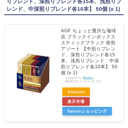
りブレンド、深煎りブレンド各15本、浅煎りブ
レンド、中深煎りブレンド各10本】 50個 (x 1)
AGF ちょっと贅沢な珈琲
店 ブラックインボックス
スティックブラック 焙煎
アソート 【中煎りブレン
ド、深煎りブレンド各15
本、浅煎りブレンド、中深
煎りブレンド各10本】 50
個 (x 1)
created by
Rinker
AGF(エージーエフ)
Amazon
楽天市場
Yahooショッピング