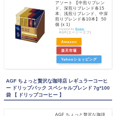
アソート 【中煎りブレン
ド、深煎りブレンド各15
本、浅煎りブレンド、中深
煎りブレンド各10本】 50
個 (x 1)
created by
Rinker
AGF(エージーエフ)
Amazon
楽天市場
Yahooショッピング
AGF ちょっと贅沢な珈琲店 レギュラーコーヒ
ー ドリップパック スペシャルブレンド 7g*100
袋 【 ドリップコーヒー 】
AGF ちょっと贅沢な珈琲