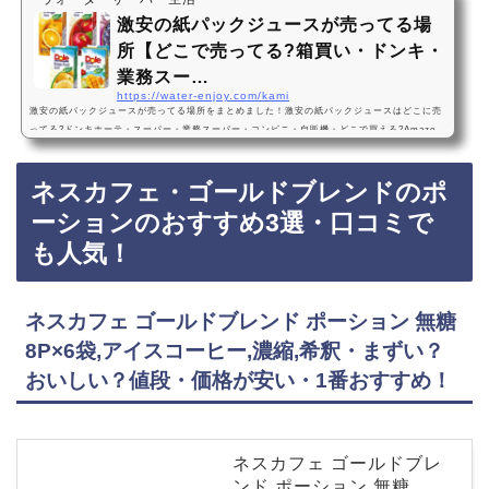
激安の紙パックジュースが売ってる場
所【どこで売ってる?箱買い・ドンキ・
業務スー…
https://water-enjoy.com/kami
激安の紙パックジュースが売ってる場所をまとめました！激安の紙パックジュースはどこに売
ってる?ドンキホーテ・スーパー・業務スーパー・コンビニ・自販機・どこで買える?Amazo
n・楽天・ネット通販・売ってない?飲み物激安の紙パックジュースは、ドンキホーテ、スーパ
ー、業務スーパー、コンビニ、自販機などに売っています！店舗によっては売ってない店もあ
ネスカフェ・ゴールドブレンドのポ
るので、Amazonや楽天でも激安の紙パックジュースがお得に買えておすすめです！紙パック
ジュースおすすめ3選・口コミでも人気！Ｄｏｌｅ＠ １００％果汁飲料 紙パックLL200ｍ…
ーションのおすすめ3選・口コミで
も人気！
ネスカフェ ゴールドブレンド ポーション 無糖
8P×6袋,アイスコーヒー,濃縮,希釈・まずい？
おいしい？値段・価格が安い・1番おすすめ！
ネスカフェ ゴールドブレ
ンド ポーション 無糖