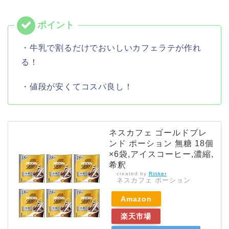
・牛乳で割るだけでおいしいカフェラテが作れ
る！
・値段が安くてコスパ良し！
ネスカフェ ゴールドブレ
ンド ポーション 無糖 18個
×6袋,アイスコーヒー,濃縮,
希釈
created by
Rinker
ネスカフェ ポーション
Amazon
楽天市場