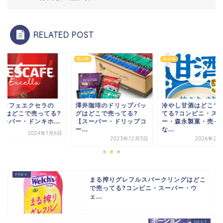
RELATED POST
飲み物
飲み物
飲み物
澤井珈琲のドリップバッ
冷やし甘酒はどこで売っ
ネスカフェエ
グはどこで売ってる?
てる?コンビニ・スーパ
200gはどこ
【スーパー・ドリップコ
ー・森永製菓・売って
【スーパー・ド
ー...
な...
2023年12月5日
2026年2月22日
まる搾りグレフルスパークリングはどこ
で売ってる?コンビニ・スーパー・ウ
ェ...