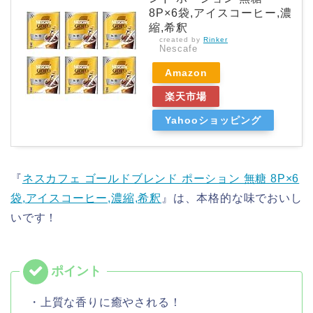
8P×6袋,アイスコーヒー,濃
縮,希釈
created by
Rinker
Nescafe
Amazon
楽天市場
Yahooショッピング
『
ネスカフェ ゴールドブレンド ポーション 無糖 8P×6
袋,アイスコーヒー,濃縮,希釈
』は、本格的な味でおいし
いです！
・上質な香りに癒やされる！