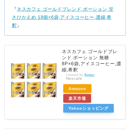
『
ネスカフェ ゴールドブレンド ポーション 甘
さひかえめ 18個×6袋,アイスコーヒー,濃縮,希
釈
』
ネスカフェ ゴールドブレ
ンド ポーション 無糖
8P×6袋,アイスコーヒー,濃
縮,希釈
created by
Rinker
Nescafe
Amazon
楽天市場
Yahooショッピング