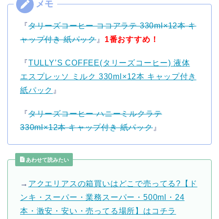
『
タリーズコーヒー ココアラテ 330ml×12本 キ
ャップ付き 紙パック
』
1番おすすめ！
『
TULLY’S COFFEE(タリーズコーヒー) 液体
エスプレッソ ミルク 330ml×12本 キャップ付き
紙パック
』
『
タリーズコーヒー ハニーミルクラテ
330ml×12本 キャップ付き 紙パック
』
あわせて読みたい
→
アクエリアスの箱買いはどこで売ってる?【ド
ンキ・スーパー・業務スーパー・500ml・24
本・激安・安い・売ってる場所】はコチラ