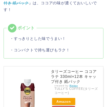
付き 紙パック
』は、ココアの味が濃くておいしいで
す！
・すっきりとした味でうまい！
・コンパクトで持ち運びもラク！
タリーズコーヒー ココア
ラテ 330ml×12本 キャッ
プ付き 紙パック
created by
Rinker
TULLY'S COFFEE(タリーズ
コーヒー)
Amazon