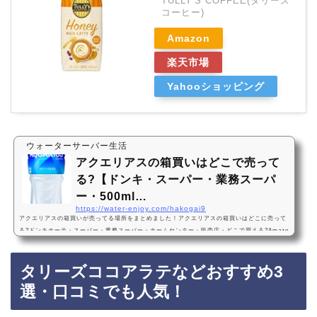
TULLY'S COFFEE(タリーズ
コーヒー)
Amazon
楽天市場
Yahooショッピング
ウォーターサーバー生活
アクエリアスの箱買いはどこで売って
る?【ドンキ・スーパー・業務スーパ
ー・500ml…
https://water-enjoy.com/hakogai9
アクエリアスの箱買いが売ってる場所をまとめました！アクエリアスの箱買いはどこに売って
る?ドンキホーテ・スーパー・業務スーパー・ホームセンター・販売店・どこで買える?Amazo
n・楽天・売ってない? 500ml・24本・2l・6本アクエリアスの箱買いは、ドンキホーテ、スー
パー、業務スーパー、ホームセンターに売っています！店舗によっては売ってない店もあるの
タリーズココアラテなどおすすめ3
で、Amazonや楽天でもアクエリアスの箱買いがお得に買えておすすめです！アクエリアスの
箱買いのおすすめ3選・口コミでも人気！コカ・コーラ アクエリアス エアーボトル 500ml…
選・口コミでも人気！