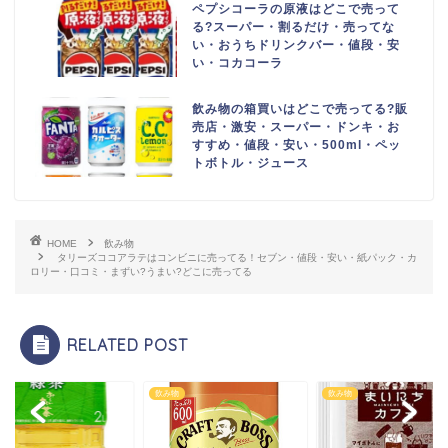
ペプシコーラの原液はどこで売って
る?スーパー・割るだけ・売ってな
い・おうちドリンクバー・値段・安
い・コカコーラ
飲み物の箱買いはどこで売ってる?販
売店・激安・スーパー・ドンキ・お
すすめ・値段・安い・500ml・ペッ
トボトル・ジュース
HOME
飲み物
タリーズココアラテはコンビニに売ってる！セブン・値段・安い・紙パック・カ
ロリー・口コミ・まずい?うまい?どこに売ってる
RELATED POST
飲み物
飲み物
飲み物