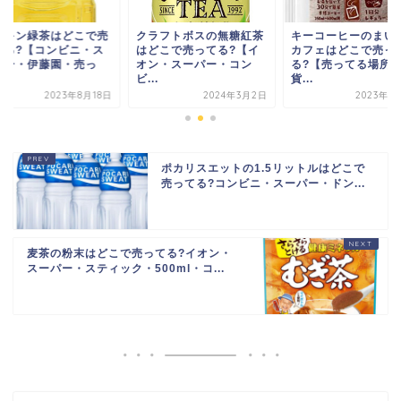
クラフトボスの無糖紅茶
キーコーヒーのまいにち
カテキン緑茶
はどこで売ってる?【イ
カフェはどこで売って
ってる?【コ
オン・スーパー・コン
る?【売ってる場所・百
ーパー・伊藤
ビ...
貨...
て...
2024年3月2日
2023年1月31日
2
ポカリスエットの1.5リットルはどこで
売ってる?コンビニ・スーパー・ドン...
麦茶の粉末はどこで売ってる?イオン・
スーパー・スティック・500ml・コ...