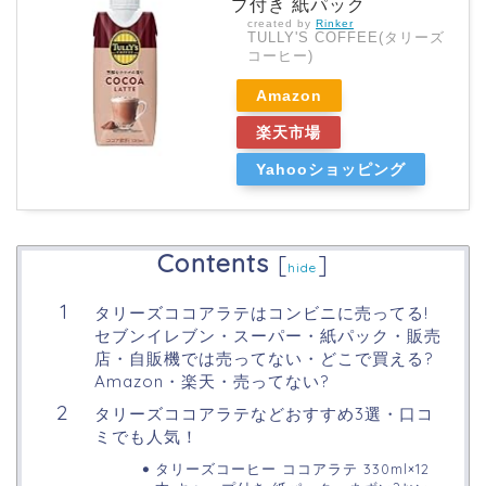
プ付き 紙パック
created by
Rinker
TULLY'S COFFEE(タリーズ
コーヒー)
Amazon
楽天市場
Yahooショッピング
Contents
[
]
hide
タリーズココアラテはコンビニに売ってる!
セブンイレブン・スーパー・紙パック・販売
店・自販機では売ってない・どこで買える?
Amazon・楽天・売ってない?
タリーズココアラテなどおすすめ3選・口コ
ミでも人気！
タリーズコーヒー ココアラテ 330ml×12