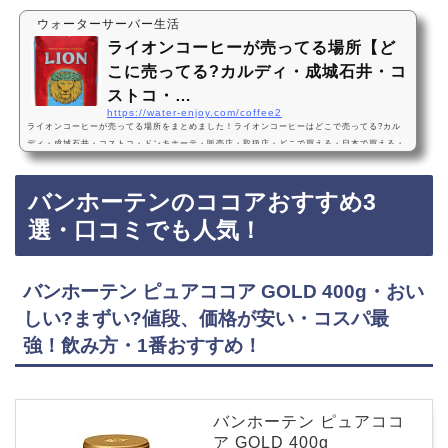
ウォーターサーバー生活
ライオンコーヒーが売ってる場所【ど
こに売ってる?カルディ・成城石井・コ
ストコ・…
https://water-enjoy.com/coffee2
ライオンコーヒーが売ってる場所をまとめました！ライオンコーヒーはどこで売ってる?カル
ディ・成城石井・コストコ・ドンキホーテ・販売店・取扱店・どこで買える・日本で買える・
Amazon・通販・ドリップライオンコーヒーは、カルディ、成城石井、コストコ、ドンキホー
テなどに売っています！店舗によっては売ってない店もあるので、Amazonでもライオンコー
バンホーテンのココアおすすめ3
ヒーがお得に買えておすすめです！ライオンコーヒーおすすめ3選・口コミでも人気・2021年
最新(ライオンコーヒー) ポピュラー フレーバーコーヒー 3種セット 各198g×3パック (粉)…
選・口コミでも人気！
バンホーテン ピュアココア GOLD 400g・おい
しい?まずい?値段、価格が安い・コスパ最
強！飲み方・1番おすすめ！
バンホーテン ピュアココ
ア GOLD 400g