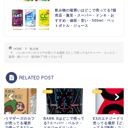
飲み物の箱買いはどこで売ってる?販
売店・激安・スーパー・ドンキ・お
すすめ・値段・安い・500ml・ペッ
トボトル・ジュース
HOME
飲み物
バンホーテンのココアが売ってる場所【どこで売ってる?スーパー・コンビニ・
薬局・紙パック・販売終了?売ってない?】
RELATED POST
物
飲み物
飲み物
くのうマザーズのカフ
BARK Xはどこで売って
E3のエナジードリン
オレが売ってる場所
る?スーパー・ベルク・
売ってる場所【どこ
どこで売ってる?スー
エナジードリンク・...
ってる?評判・コンビ.