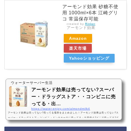
アーモンド効果 砂糖不使
用 1000ml×6本 江崎グリ
コ 常温保存可能
created by
Rinker
アーモンド効果
Amazon
楽天市場
Yahooショッピング
ウォーターサーバー生活
アーモンド効果は売ってない?スーパ
ー・ドラッグストア・・コンビニに売
ってる・出…
https://water-enjoy.com/almondmilk4
アーモンド効果は売ってない?売ってる場所をまとめました！アーモンド効果は売ってない?ス
ーパー・ドラッグストア・コンビニ・ドンキホーテに売ってる・出荷停止?どこで売ってる?グ
リコ・Amazon・楽天・販売店・どこで買える・箱買いアーモンド効果は、一部のスーパー、
ドラッグストア、コンビニ、ドンキホーテなどに売っています！最近は売ってない店も多いの