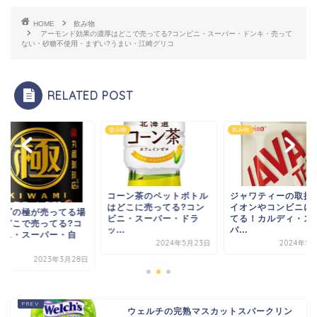
HOME
飲み物
アーモンド効果の濃厚はどこで売ってる?コンビニ・スーパー・ドンキ・売って
ない・砂糖不使用・まずい?うまい・江崎グリコ
RELATED POST
飲み物
飲み物
飲み物
コーン茶のペットボトル
ジャワティーの取扱店は
はどこに売ってる?コン
イオンやコンビニに売っ
ワンダの極が
ビニ・スーパー・ドラ
てる！カルディ・スー
所【どこで売っ
ッ...
パ...
ンビニ・スー
2024年5月23日
2024年5月12日
販...
20
ウェルチの完熟マスカットスパークリン