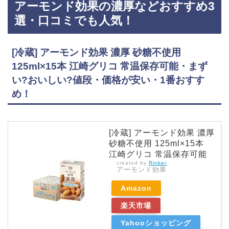
アーモンド効果の濃厚などおすすめ3
で、Amazonや楽天でもアーモンド効果がお得に買えておすすめです！アーモンド効果のおす
すめ3選・口コミでも人気！グリコ アーモンド効果 砂糖不使用 アーモンドミルク 1000ml…
選・口コミでも人気！
[冷蔵] アーモンド効果 濃厚 砂糖不使用
125ml×15本 江崎グリコ 常温保存可能・まず
い?おいしい?値段・価格が安い・1番おすす
め！
[冷蔵] アーモンド効果 濃厚
砂糖不使用 125ml×15本
江崎グリコ 常温保存可能
created by
Rinker
アーモンド効果
Amazon
楽天市場
Yahooショッピング