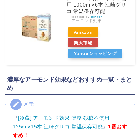
用 1000ml×6本 江崎グリ
コ 常温保存可能
created by
Rinker
アーモンド効果
Amazon
楽天市場
Yahooショッピング
濃厚なアーモンド効果などおすすめ一覧・まと
め
『
[冷蔵] アーモンド効果 濃厚 砂糖不使用
125ml×15本 江崎グリコ 常温保存可能
』
1番おす
すめ！